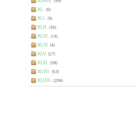
XXXIX.
(99)
XL.
(6)
XLI.
(9)
XLII.
(36)
XLIII.
(14)
XLIV.
(4)
XLV.
(27)
XLVI.
(58)
XLVII.
(53)
XLVIII.
(206)