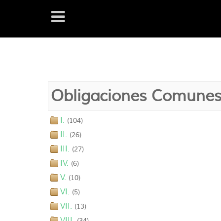
Obligaciones Comune
I.
(104)
II.
(26)
III.
(27)
IV.
(6)
V.
(10)
VI.
(5)
VII.
(13)
VIII.
(34)