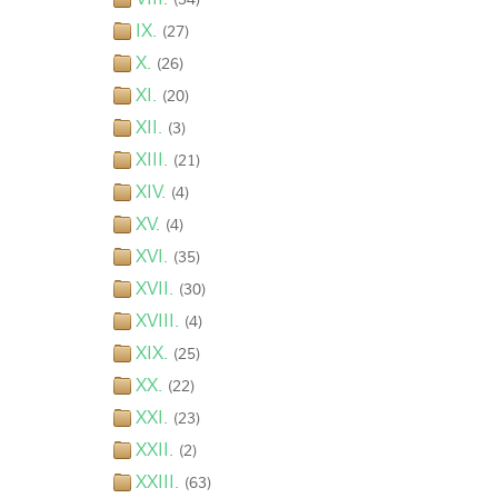
IX.
(27)
X.
(26)
XI.
(20)
XII.
(3)
XIII.
(21)
XIV.
(4)
XV.
(4)
XVI.
(35)
XVII.
(30)
XVIII.
(4)
XIX.
(25)
XX.
(22)
XXI.
(23)
XXII.
(2)
XXIII.
(63)